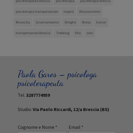
psicoterapeuta brescia
psicoterapia
psicoterapia brescia
psicoterapia transpersonale
respiro
Rilassamento
Rinascita
Sciamanesimo
Streghe
Stress
transe
transpersonale Brescia
Trekking
Vita
zero
Paola Gares – psicologa
psicoterapeuta
Tel.
3287774959
Studio:
Via Paolo Riccardi, 12/a Brescia (BS)
Cognome e Nome *
Email *