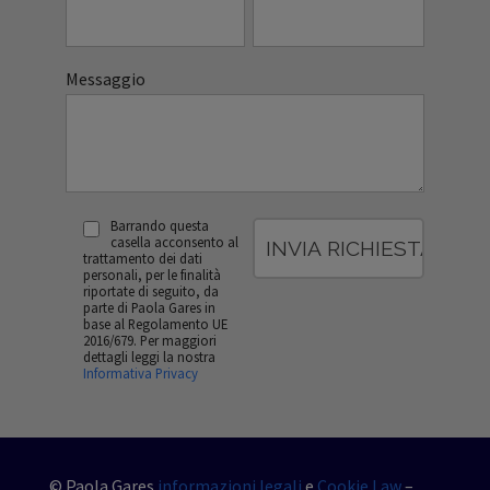
Messaggio
Barrando questa
casella acconsento al
trattamento dei dati
personali, per le finalità
riportate di seguito, da
parte di Paola Gares in
base al Regolamento UE
2016/679. Per maggiori
dettagli leggi la nostra
Informativa Privacy
© Paola Gares
informazioni legali
e
Cookie Law
–