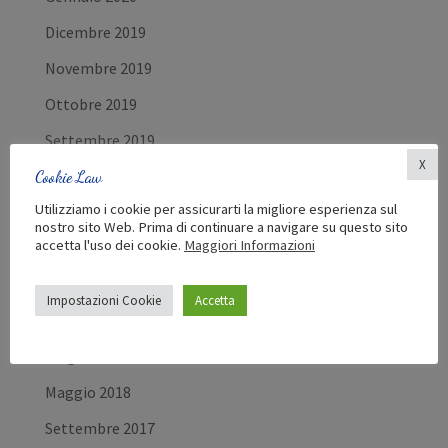
Dicembre 2019
Novembre 2019
Ottobre 2019
Settembre 2019
X
Luglio 2019
Cookie Law
Utilizziamo i cookie per assicurarti la migliore esperienza sul
Febbraio 2019
nostro sito Web. Prima di continuare a navigare su questo sito
accetta l'uso dei cookie.
Maggiori Informazioni
Dicembre 2018
Settembre 2018
Impostazioni Cookie
Accetta
Luglio 2018
Giugno 2018
Maggio 2018
Settembre 2017