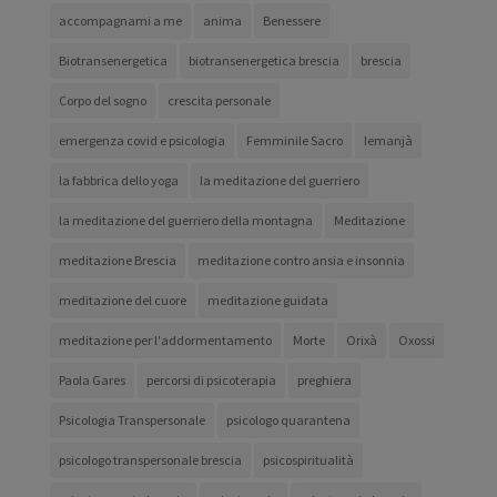
accompagnami a me
anima
Benessere
Biotransenergetica
biotransenergetica brescia
brescia
Corpo del sogno
crescita personale
emergenza covid e psicologia
Femminile Sacro
Iemanjà
la fabbrica dello yoga
la meditazione del guerriero
la meditazione del guerriero della montagna
Meditazione
meditazione Brescia
meditazione contro ansia e insonnia
meditazione del cuore
meditazione guidata
meditazione per l'addormentamento
Morte
Orixà
Oxossi
Paola Gares
percorsi di psicoterapia
preghiera
Psicologia Transpersonale
psicologo quarantena
psicologo transpersonale brescia
psicospiritualità