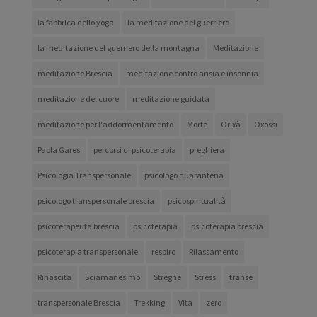
la fabbrica dello yoga
la meditazione del guerriero
la meditazione del guerriero della montagna
Meditazione
meditazione Brescia
meditazione contro ansia e insonnia
meditazione del cuore
meditazione guidata
meditazione per l'addormentamento
Morte
Orixà
Oxossi
Paola Gares
percorsi di psicoterapia
preghiera
Psicologia Transpersonale
psicologo quarantena
psicologo transpersonale brescia
psicospiritualità
psicoterapeuta brescia
psicoterapia
psicoterapia brescia
psicoterapia transpersonale
respiro
Rilassamento
Rinascita
Sciamanesimo
Streghe
Stress
transe
transpersonale Brescia
Trekking
Vita
zero