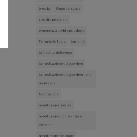
brescia
Corpo del sogno
crescita personale
emergenza covid e psicologia
Femminile Sacro
Iemanjà
la fabbrica dello yoga
la meditazione del guerriero
la meditazione del guerriero della
montagna
Meditazione
meditazione Brescia
meditazione contro ansia e
insonnia
meditazione del cuore