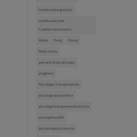
meditazione guidata
meditazione per
l'addormentamento
Morte
Orixà
Oxossi
Paola Gares
percorsi di psicoterapia
preghiera
Psicologia Transpersonale
psicologo quarantena
psicologo transpersonale brescia
psicospiritualità
psicoterapeuta brescia