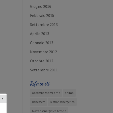
Giugno 2016
Febbraio 2015
Settembre 2013
Aprile 2013
Gennaio 2013
Novembre 2012
Ottobre 2012
Settembre 2011
Riferimeti
accompagnami a me
anima
X
Benessere
Biotransenergetica
biotransenergetica brescia