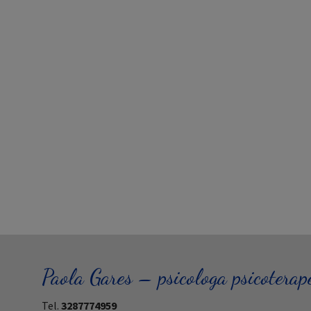
Paola Gares – psicologa psicoterap
Tel.
3287774959